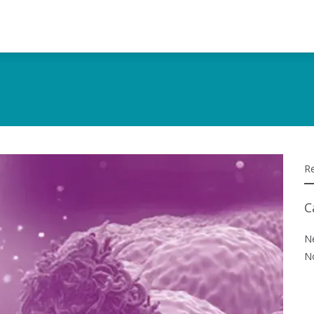
C
N
N