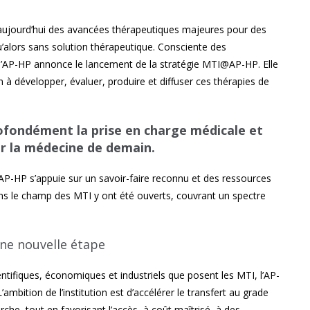
aujourd’hui des avancées thérapeutiques majeures pour des
qu’alors sans solution thérapeutique. Consciente des
 l’AP-HP annonce le lancement de la stratégie MTI@AP-HP. Elle
ion à développer, évaluer, produire et diffuser ces thérapies de
fondément la prise en charge médicale et
r la médecine de demain.
’AP-HP s’appuie sur un savoir-faire reconnu et des ressources
ans le champ des MTI y ont été ouverts, couvrant un spectre
ne nouvelle étape
ntifiques, économiques et industriels que posent les MTI, l’AP-
ambition de l’institution est d’accélérer le transfert au grade
rche, tout en favorisant l’accès, à coût maîtrisé, à des