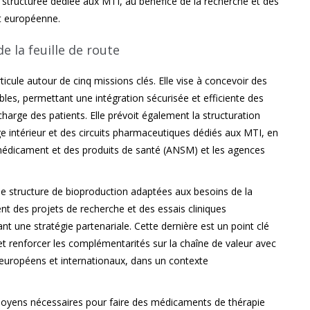
 structurée dédiée aux MTI, au bénéfice de la recherche et des
et européenne.
 la feuille de route
rticule autour de cinq missions clés. Elle vise à concevoir des
les, permettant une intégration sécurisée et efficiente des
arge des patients. Elle prévoit également la structuration
e intérieur et des circuits pharmaceutiques dédiés aux MTI, en
 médicament et des produits de santé (ANSM) et les agences
d’une structure de bioproduction adaptées aux besoins de la
nt des projets de recherche et des essais cliniques
t une stratégie partenariale. Cette dernière est un point clé
s et renforcer les complémentarités sur la chaîne de valeur avec
 européens et internationaux, dans un contexte
 moyens nécessaires pour faire des médicaments de thérapie