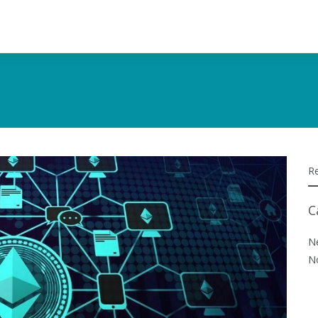
C
N
N