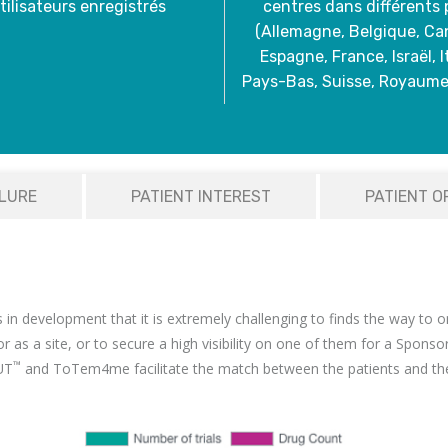
tilisateurs enregistrés
centres dans différents 
(Allemagne, Belgique, Ca
Espagne, France, Israël, It
Pays-Bas, Suisse, Royaume-
ILURE
PATIENT INTEREST
PATIENT O
gure: Total R&D/clinical trials pipeline size, by year 2000-2
in development that it is extremely challenging to finds the way to o
or as a site, or to secure a high visibility on one of them for a Sponsor
™
UT
and ToTem4me facilitate the match between the patients and the