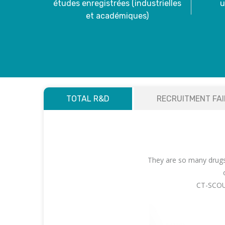
études enregistrées (industrielles
u
et académiques)
TOTAL R&D
RECRUITMENT FA
Fi
They are so many drugs 
CT-SCO