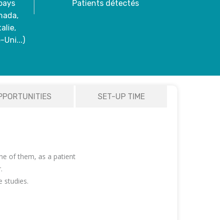
pays
Patients détectés
nada,
alie,
Uni...)
PPORTUNITIES
SET-UP TIME
022
ne of them, as a patient
.
 studies.