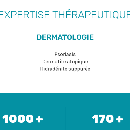
EXPERTISE THÉRAPEUTIQU
DERMATOLOGIE
Psoriasis
Dermatite atopique
Hidradénite suppurée
1000 +
170 +