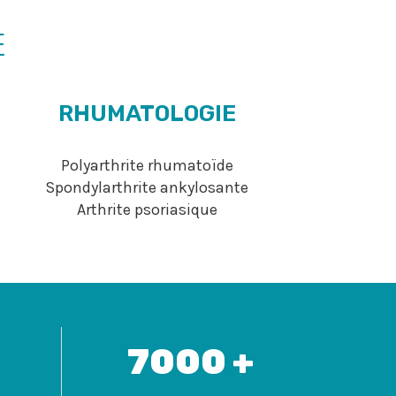
E
RHUMATOLOGIE
Polyarthrite rhumatoïde
Spondylarthrite ankylosante
Arthrite psoriasique
7000 +