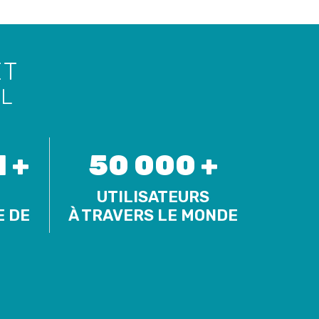
ET
AL
 +
50 000 +
UTILISATEURS
E DE
À TRAVERS LE MONDE