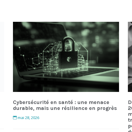
Cybersécurité en santé : une menace
D
durable, mais une résilience en progrès
2
m
mai 28, 2026
t
p
d