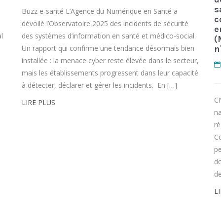
s
Buzz e-santé L’Agence du Numérique en Santé a
c
dévoilé l’Observatoire 2025 des incidents de sécurité
e
l
des systèmes d’information en santé et médico-social.
(
Un rapport qui confirme une tendance désormais bien
n
installée : la menace cyber reste élevée dans le secteur,
mais les établissements progressent dans leur capacité
à détecter, déclarer et gérer les incidents. En […]
CN
LIRE PLUS
na
rè
Co
pe
do
de
L